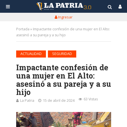
Ingresar
Portada
»
Impactante confesión de una mujer en El Alto:
asesinó a su pareja y a su hijo
•
ACTUALIDAD
SEGURIDAD
Impactante confesión de
una mujer en El Alto:
asesinó a su pareja y a su
hijo
63 Vistas
La Patria
15 de abril de 2024