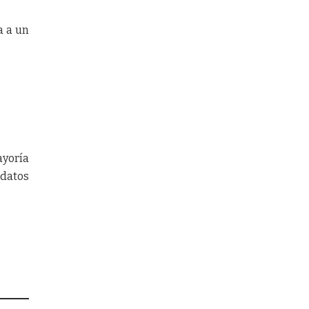
a a un
ayoría
datos