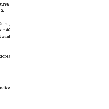
 una
o.
ucre,
 de 46
fiscal
adores
indicó