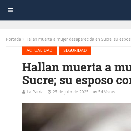
Portada
»
Hallan muerta a mujer desaparecida en Sucre; su espos
•
ACTUALIDAD
SEGURIDAD
Hallan muerta a mu
Sucre; su esposo co
La Patria
25 de julio de 2025
54 Vistas