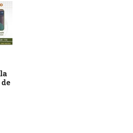
la
 de