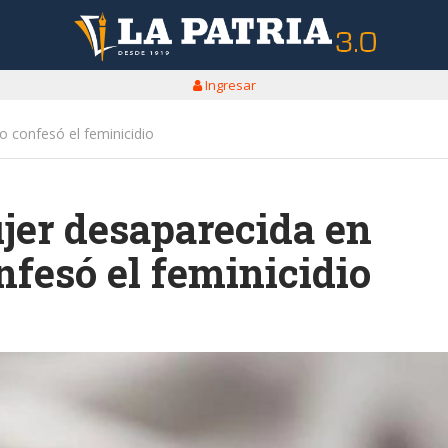
Ingresar
o confesó el feminicidio
jer desaparecida en
nfesó el feminicidio