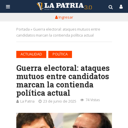
Ingresar
Portada
»
Guerra electoral: ataques mutuos entre
candidatos marcan la contienda política actual
•
ACTUALIDAD
POLÍTICA
Guerra electoral: ataques
mutuos entre candidatos
marcan la contienda
política actual
74 Vistas
La Patria
23 de junio de 2025