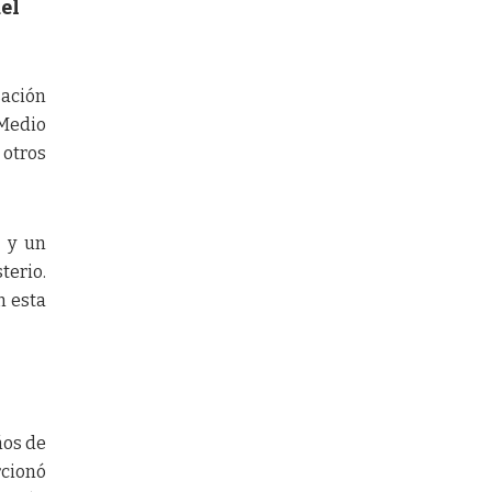
el
sación
 Medio
 otros
, y un
terio.
n esta
ños de
rcionó