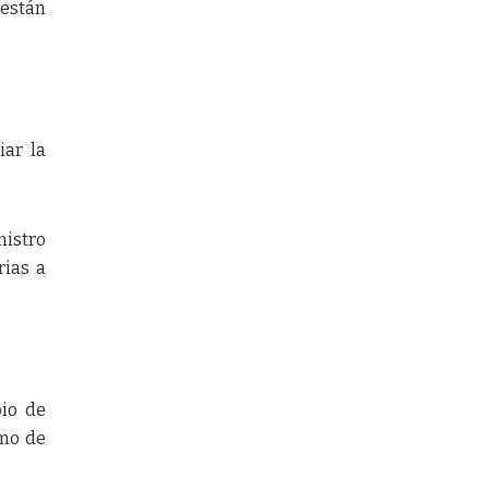
 están
iar la
nistro
rias a
bio de
omo de