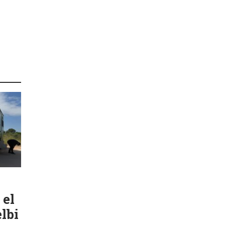
 el
lbi