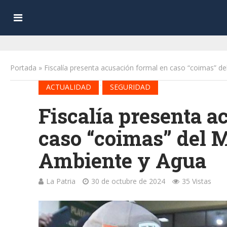
Portada
»
Fiscalía presenta acusación formal en caso “coimas” d
•
ACTUALIDAD
SEGURIDAD
Fiscalía presenta a
caso “coimas” del M
Ambiente y Agua
La Patria
30 de octubre de 2024
35 Vistas