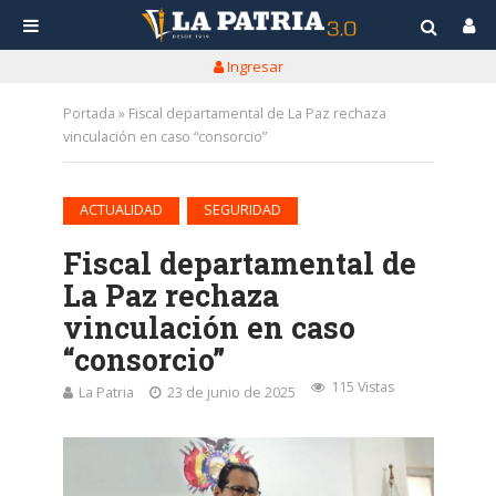
Ingresar
Portada
»
Fiscal departamental de La Paz rechaza
vinculación en caso “consorcio”
•
ACTUALIDAD
SEGURIDAD
Fiscal departamental de
La Paz rechaza
vinculación en caso
“consorcio”
115 Vistas
La Patria
23 de junio de 2025