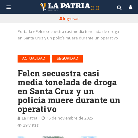
Ingresar
Portada
»
Felcn secuestra casi media tonelada de droga
en Santa Cruz y un policía muere durante un operativo
•
ACTUALIDAD
SEGURIDAD
Felcn secuestra casi
media tonelada de droga
en Santa Cruz y un
policía muere durante un
operativo
La Patria
15 de noviembre de 2025
29 Vistas