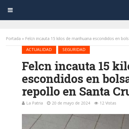
Portada
»
Felcn incauta 15 kilos de marihuana escondidos en bols
•
ACTUALIDAD
SEGURIDAD
Felcn incauta 15 ki
escondidos en bols
repollo en Santa Cr
La Patria
20 de mayo de 2024
12 Vistas