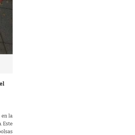
el
 en la
. Este
bolsas