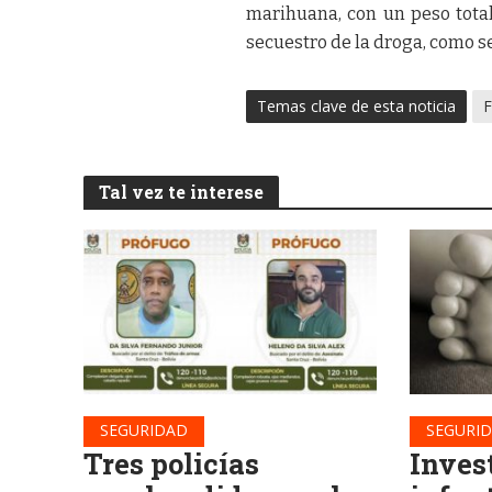
marihuana, con un peso total
secuestro de la droga, como se 
Temas clave de esta noticia
F
Tal vez te interese
SEGURIDAD
SEGURI
Tres policías
Inves