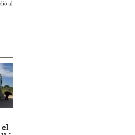
dió al
 el