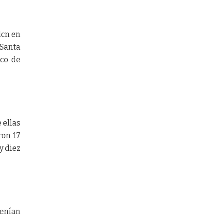
lcn en
 Santa
ico de
 ellas
ron 17
y diez
tenían