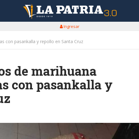
Ingresar
as con pasankalla y repollo en Santa Cruz
los de marihuana
as con pasankalla y
uz