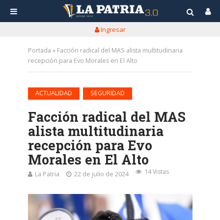
Ingresar
Portada
»
Facción radical del MAS alista multitudinaria
recepción para Evo Morales en El Alto
•
ACTUALIDAD
SEGURIDAD
Facción radical del MAS
alista multitudinaria
recepción para Evo
Morales en El Alto
14 Vistas
La Patria
22 de julio de 2024