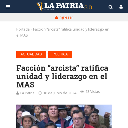
Ingresar
Portada
»
Facción “arcista” ratifica unidad y liderazgo en
el MAS
•
ACTUALIDAD
POLÍTICA
Facción “arcista” ratifica
unidad y liderazgo en el
MAS
13 Vistas
La Patria
18 de junio de 2024