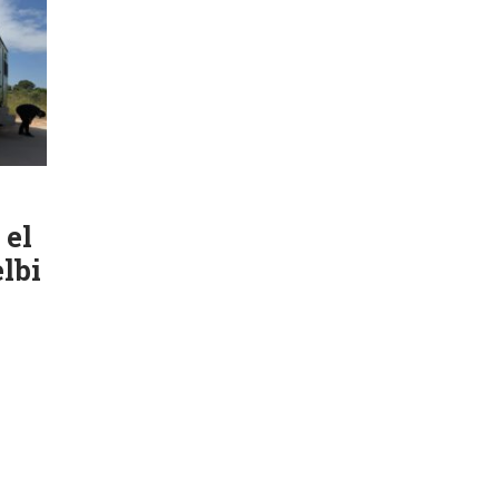
 el
lbi