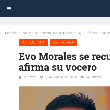
Portada
»
Evo Morales se recupera tras el dengue, afirma su voc
•
ACTUALIDAD
SEGURIDAD
Evo Morales se recu
afirma su vocero
La Patria
22 de enero de 2026
141 Vistas