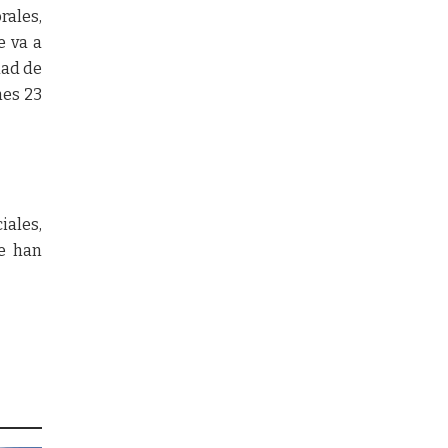
rales,
e va a
dad de
nes 23
iales,
e han