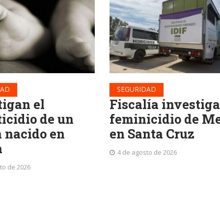
DAD
SEGURIDAD
tigan el
Fiscalía investiga
ticidio de un
feminicidio de Me
n nacido en
en Santa Cruz
a
4 de agosto de 2026
to de 2026