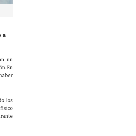
o a
an un
ón. En
haber
do los
físico
urante