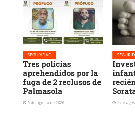
SEGURIDAD
SEGURI
Tres policías
Inves
aprehendidos por la
infan
fuga de 2 reclusos de
recié
Palmasola
Sorat
5 de agosto de 2026
4 de agos