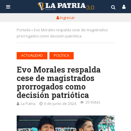
Ingresar
Portada
»
Evo Morales respalda cese de magistrados
prorrogados como decisión patriótica
•
ACTUALIDAD
POLÍTICA
Evo Morales respalda
cese de magistrados
prorrogados como
decisión patriótica
20 Vistas
La Patria
6 de junio de 2024