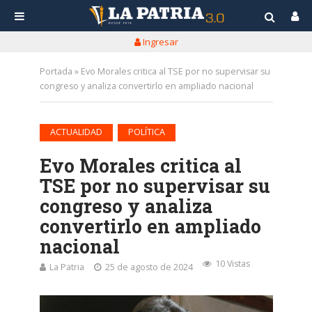
Ingresar
Portada
»
Evo Morales critica al TSE por no supervisar su
congreso y analiza convertirlo en ampliado nacional
•
ACTUALIDAD
POLÍTICA
Evo Morales critica al
TSE por no supervisar su
congreso y analiza
convertirlo en ampliado
nacional
10 Vistas
La Patria
25 de agosto de 2024