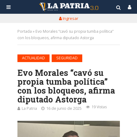
Ingresar
Portada
»
Evo Morales “cavó su propia tumba política”
con los bloqueos, afirma diputado Astorga
•
ACTUALIDAD
SEGURIDAD
Evo Morales “cavó su
propia tumba política”
con los bloqueos, afirma
diputado Astorga
19 Vistas
La Patria
16 de junio de 2025