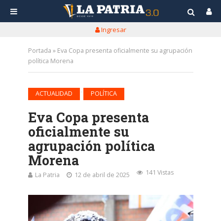
Ingresar
Portada
»
Eva Copa presenta oficialmente su agrupación
política Morena
•
ACTUALIDAD
POLÍTICA
Eva Copa presenta
oficialmente su
agrupación política
Morena
141 Vistas
La Patria
12 de abril de 2025