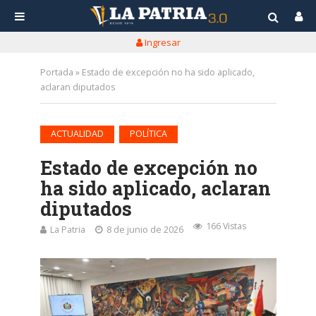
Ingresar
Portada
»
Estado de excepción no ha sido aplicado,
aclaran diputados
•
ACTUALIDAD
POLÍTICA
Estado de excepción no
ha sido aplicado, aclaran
diputados
166 Vistas
La Patria
8 de junio de 2026