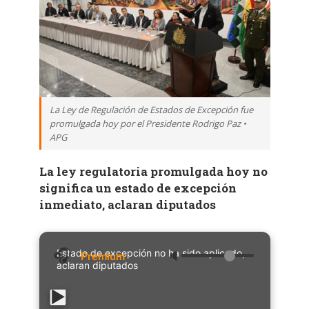
La Ley de Regulación de Estados de Excepción fue
promulgada hoy por el Presidente Rodrigo Paz •
APG
La ley regulatoria promulgada hoy no
significa un estado de excepción
inmediato, aclaran diputados
Estado de excepción no ha sido aplicado,
🔈
aclaran diputados