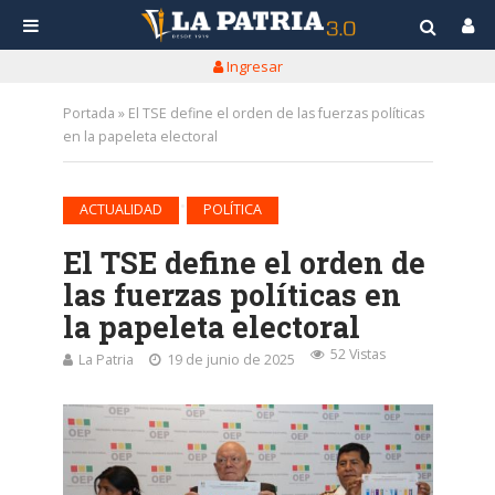
Ingresar
Portada
»
El TSE define el orden de las fuerzas políticas
en la papeleta electoral
•
ACTUALIDAD
POLÍTICA
El TSE define el orden de
las fuerzas políticas en
la papeleta electoral
52 Vistas
La Patria
19 de junio de 2025