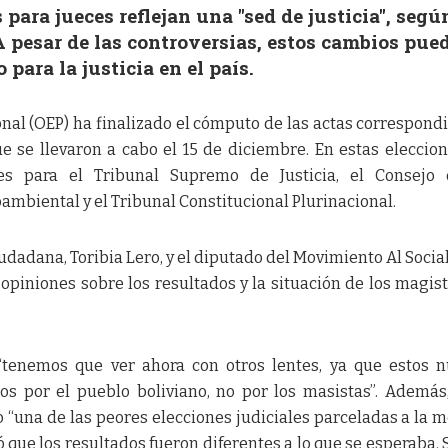
 para jueces reflejan una "sed de justicia", segú
A pesar de las controversias, estos cambios pue
para la justicia en el país.
onal (OEP) ha finalizado el cómputo de las actas correspond
ue se llevaron a cabo el 15 de diciembre. En estas eleccion
es para el Tribunal Supremo de Justicia, el Consejo 
oambiental y el Tribunal Constitucional Plurinacional.
adana, Toribia Lero, y el diputado del Movimiento Al Socia
 opiniones sobre los resultados y la situación de los magis
“tenemos que ver ahora con otros lentes, ya que estos 
os por el pueblo boliviano, no por los masistas”. Además
o “una de las peores elecciones judiciales parceladas a la 
 que los resultados fueron diferentes a lo que se esperaba.