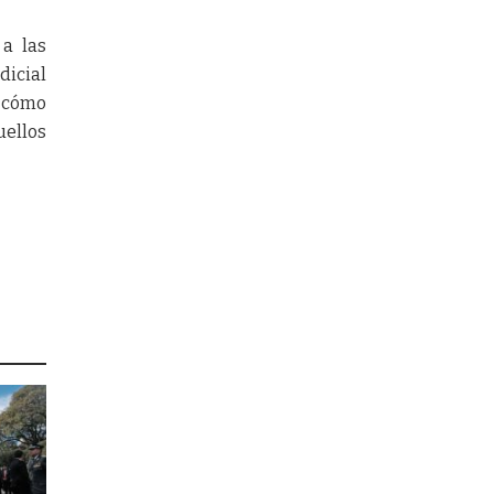
 a las
dicial
e cómo
uellos