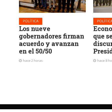
POLÍTICA
POLÍTIC
Los nueve
Econo
gobernadores firman
que se
acuerdo y avanzan
discu
en el 50/50
Presi
hace 2 horas
hace 8 h
©
La Patria
Periodismo independiente desde 1919