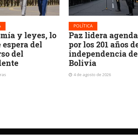
A
POLÍTICA
mía y leyes, lo
Paz lidera agenda
 espera del
por los 201 años d
rso del
independencia de
dente
Bolivia
oras
4 de agosto de 2026