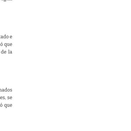
tado e
mó que
 de la
onados
es, se
nó que