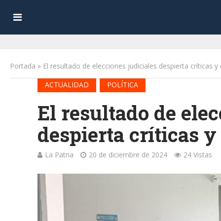
Portada
»
El resultado de elecciones judiciales despierta críticas 
•
ACTUALIDAD
POLÍTICA
El resultado de elec
despierta críticas 
La Patria
20 de diciembre de 2024
24 Vistas