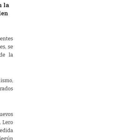
n la
den
ientes
es, se
de la
lismo,
trados
nuevos
, Lero
medida
 Según