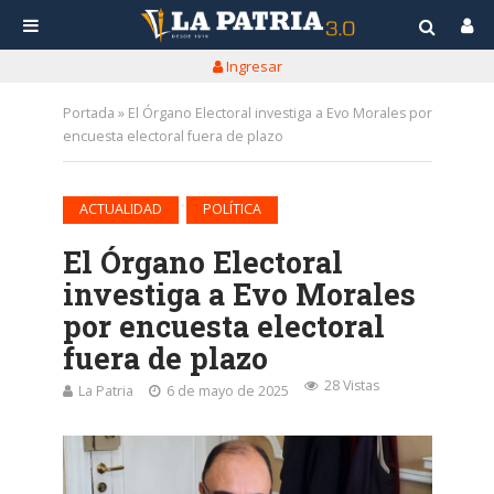
Ingresar
Portada
»
El Órgano Electoral investiga a Evo Morales por
encuesta electoral fuera de plazo
•
ACTUALIDAD
POLÍTICA
El Órgano Electoral
investiga a Evo Morales
por encuesta electoral
fuera de plazo
28 Vistas
La Patria
6 de mayo de 2025