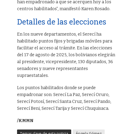
han empadronado a que se acerquen hoy a los
centros habilitados”, manifestó Karen Rosado.
Detalles de las elecciones
En los nueve departamentos, el Serecí ha
habilitado puntos fijos y brigadas móviles para
facilitar el acceso al trámite. En las elecciones
del 17 de agosto de 2025, los bolivianos elegirán
al presidente, vicepresidente, 130 diputados, 36
senadores y nueve representantes
supraestatales.
Los puntos habilitados donde se puede
empadronar son: Serecí La Paz, Serecí Oruro,
Serecí Potosí, Serecí Santa Cruz, Serecí Pando,
Serecí Beni, Serecí Tarija y Serecí Chuquisaca.
/KMMN
Temas clave de esta noticia
Ángela Gómez