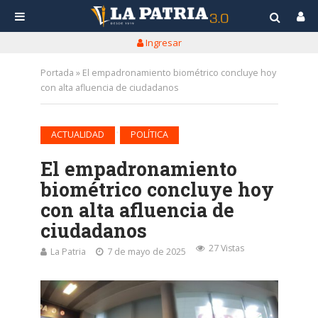
Ingresar
Portada
»
El empadronamiento biométrico concluye hoy
con alta afluencia de ciudadanos
•
ACTUALIDAD
POLÍTICA
El empadronamiento
biométrico concluye hoy
con alta afluencia de
ciudadanos
27 Vistas
La Patria
7 de mayo de 2025