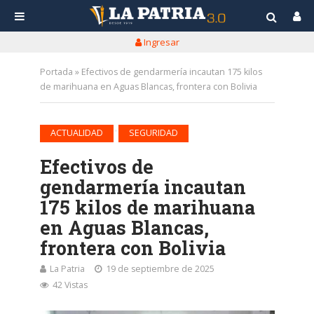
Ingresar
Portada
»
Efectivos de gendarmería incautan 175 kilos
de marihuana en Aguas Blancas, frontera con Bolivia
•
ACTUALIDAD
SEGURIDAD
Efectivos de
gendarmería incautan
175 kilos de marihuana
en Aguas Blancas,
frontera con Bolivia
La Patria
19 de septiembre de 2025
42 Vistas