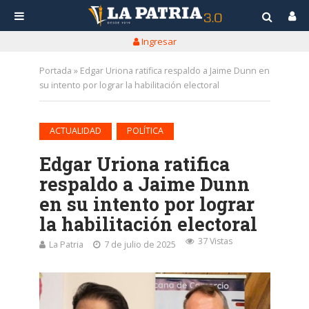
Ingresar
Portada
»
Edgar Uriona ratifica respaldo a Jaime Dunn en
su intento por lograr la habilitación electoral
•
ACTUALIDAD
POLÍTICA
Edgar Uriona ratifica
respaldo a Jaime Dunn
en su intento por lograr
la habilitación electoral
37 Vistas
La Patria
7 de julio de 2025