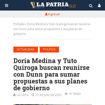
Ingresar
Portada
»
Doria Medina y Tuto Quiroga buscan reunirse
con Dunn para sumar propuestas a sus planes de
gobierno
•
ACTUALIDAD
POLÍTICA
Doria Medina y Tuto
Quiroga buscan reunirse
con Dunn para sumar
propuestas a sus planes
de gobierno
41 Vistas
La Patria
21 de julio de 2025