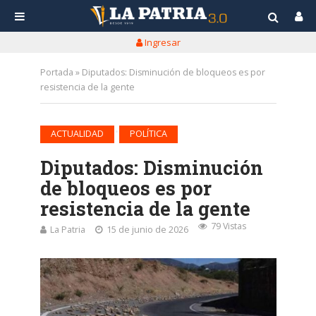
Ingresar
Portada
»
Diputados: Disminución de bloqueos es por
resistencia de la gente
•
ACTUALIDAD
POLÍTICA
Diputados: Disminución
de bloqueos es por
resistencia de la gente
79 Vistas
La Patria
15 de junio de 2026