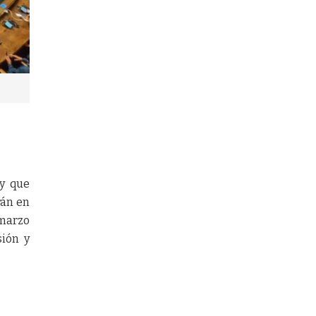
y que
rán en
 marzo
sión y