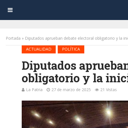
Portada
»
Diputados aprueban debate electoral obligatorio y la in
•
ACTUALIDAD
POLÍTICA
Diputados aprueban
obligatorio y la ini
La Patria
27 de marzo de 2025
21 Vistas