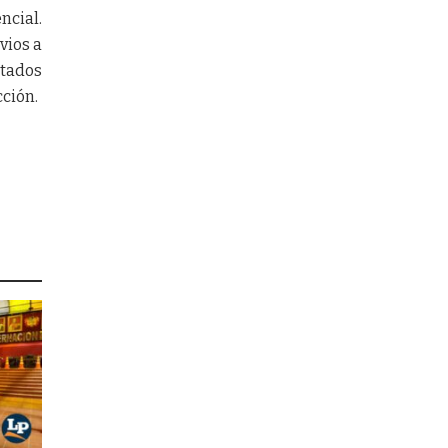
ncial.
vios a
itados
cción.