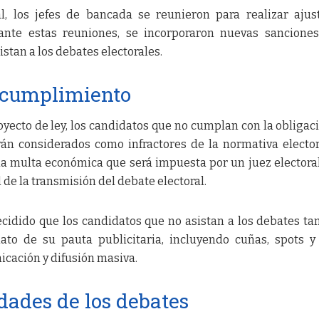
l, los jefes de bancada se reunieron para realizar ajus
rante estas reuniones, se incorporaron nuevas sancione
stan a los debates electorales.
ncumplimiento
oyecto de ley, los candidatos que no cumplan con la obligac
rán considerados como infractores de la normativa elector
na multa económica que será impuesta por un juez electoral
l de la transmisión del debate electoral.
cidido que los candidatos que no asistan a los debates t
iato de su pauta publicitaria, incluyendo cuñas, spots y
cación y difusión masiva.
ades de los debates