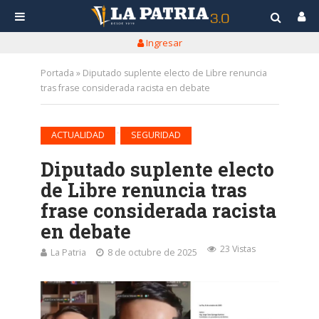
Ingresar
Portada
»
Diputado suplente electo de Libre renuncia
tras frase considerada racista en debate
•
ACTUALIDAD
SEGURIDAD
Diputado suplente electo
de Libre renuncia tras
frase considerada racista
en debate
23 Vistas
La Patria
8 de octubre de 2025