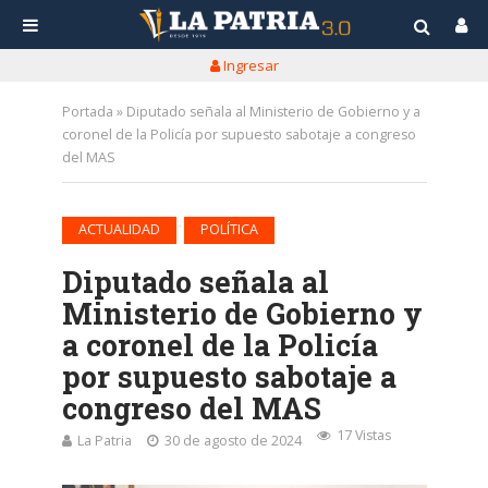
Ingresar
Portada
»
Diputado señala al Ministerio de Gobierno y a
coronel de la Policía por supuesto sabotaje a congreso
del MAS
•
ACTUALIDAD
POLÍTICA
Diputado señala al
Ministerio de Gobierno y
a coronel de la Policía
por supuesto sabotaje a
congreso del MAS
17 Vistas
La Patria
30 de agosto de 2024