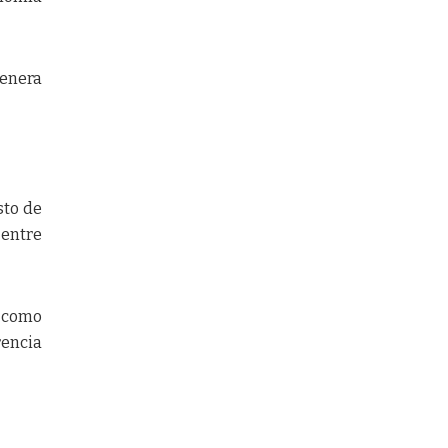
genera
sto de
 entre
 como
rencia