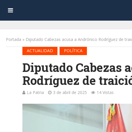
Portada
»
Diputado Cabezas acusa a Andrónico Rodríguez de traici
•
ACTUALIDAD
POLÍTICA
Diputado Cabezas a
Rodríguez de traici
La Patria
3 de abril de 2025
14 Vistas