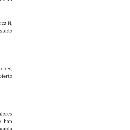
uca Ñ,
estado
iones,
bierto
alores
se han
onomía