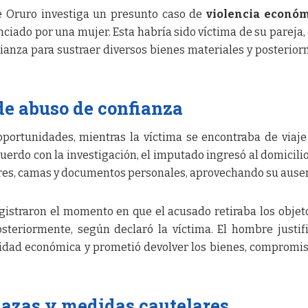
e Oruro investiga un presunto caso de
violencia econó
iado por una mujer. Esta habría sido víctima de su pareja,
fianza para sustraer diversos bienes materiales y posterio
 de abuso de confianza
oportunidades, mientras la víctima se encontraba de viaje
rdo con la investigación, el imputado ingresó al domicilio
dores, camas y documentos personales, aprovechando su ause
istraron el momento en que el acusado retiraba los objeto
teriormente, según declaró la víctima. El hombre justif
idad económica y prometió devolver los bienes, compromi
zas y medidas cautelares