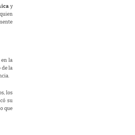
mica
y
 quien
rmente
 en la
 de la
ncia.
s, los
icó su
so que