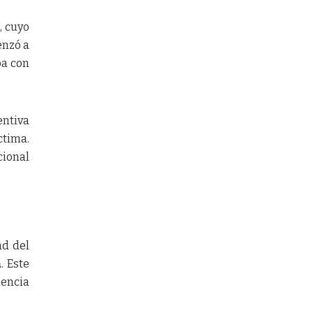
, cuyo
enzó a
ba con
entiva
ctima.
cional
ad del
a
. Este
lencia