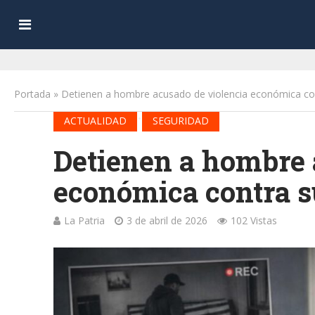
Portada
»
Detienen a hombre acusado de violencia económica con
•
ACTUALIDAD
SEGURIDAD
Detienen a hombre 
económica contra s
La Patria
3 de abril de 2026
102 Vistas