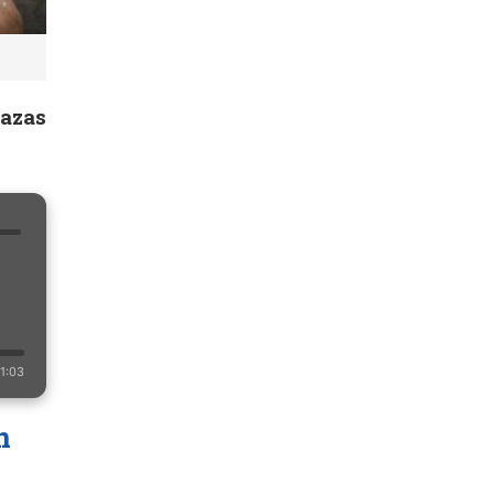
nazas
u
1:03
n