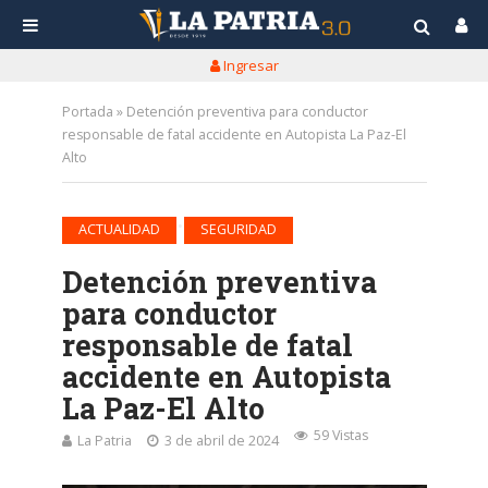
Ingresar
Portada
»
Detención preventiva para conductor
responsable de fatal accidente en Autopista La Paz-El
Alto
•
ACTUALIDAD
SEGURIDAD
Detención preventiva
para conductor
responsable de fatal
accidente en Autopista
La Paz-El Alto
59 Vistas
La Patria
3 de abril de 2024