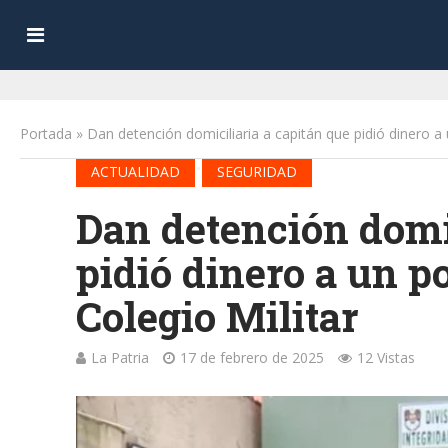
Portada
»
Dan detención domiciliaria a capitán que pidió dinero a 
•
ACTUALIDAD
SEGURIDAD
Dan detención domic
pidió dinero a un po
Colegio Militar
La Patria
17 de febrero de 2025
12 Vistas