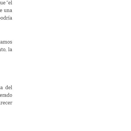
ue “el
de una
podría
rtamos
to, la
ia del
erado
arecer