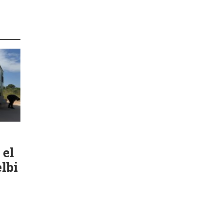
 el
lbi