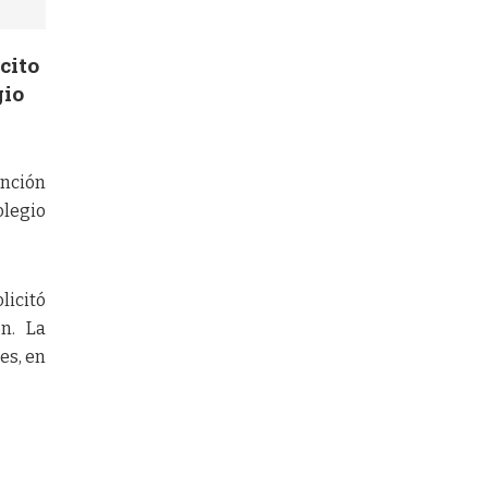
cito
gio
ención
olegio
licitó
ón. La
es, en