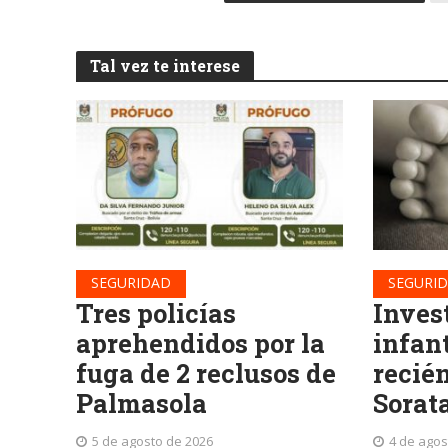
Tal vez te interese
SEGURIDAD
SEGURI
Tres policías
Inves
aprehendidos por la
infan
fuga de 2 reclusos de
recié
Palmasola
Sorat
5 de agosto de 2026
4 de agos