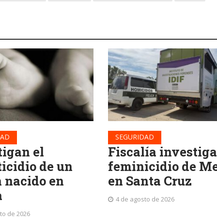
DAD
SEGURIDAD
tigan el
Fiscalía investiga
ticidio de un
feminicidio de Me
n nacido en
en Santa Cruz
a
4 de agosto de 2026
to de 2026