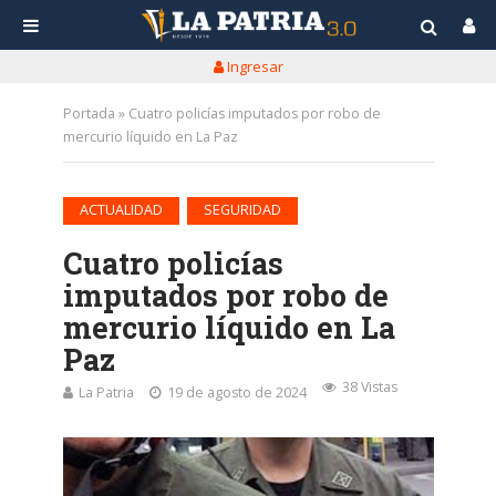
Ingresar
Portada
»
Cuatro policías imputados por robo de
mercurio líquido en La Paz
•
ACTUALIDAD
SEGURIDAD
Cuatro policías
imputados por robo de
mercurio líquido en La
Paz
38 Vistas
La Patria
19 de agosto de 2024