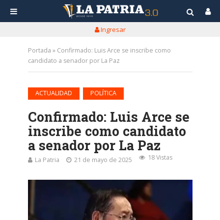
Ingresar
Portada
»
Confirmado: Luis Arce se inscribe como
candidato a senador por La Paz
•
ACTUALIDAD
POLÍTICA
Confirmado: Luis Arce se
inscribe como candidato
a senador por La Paz
18 Vistas
La Patria
21 de mayo de 2025