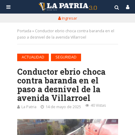
Ingresar
Portada
»
Conductor ebrio choca contra baranda en el
paso a desnivel de la avenida Villarroel
•
ACTUALIDAD
SEGURIDAD
Conductor ebrio choca
contra baranda en el
paso a desnivel de la
avenida Villarroel
40 Vistas
La Patria
14 de mayo de 2025