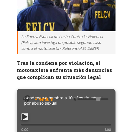
La Fuerza Especial de Lucha Contra la Violencia
(Felcv), aun investiga un posible segundo caso
contra el mototaxista • Referencial EL DEBER
Tras la condena por violación, el
mototaxista enfrenta más denuncias
que complican su situación legal
Condenan a hombre a 10 años de cárcel
🔈
por abuso sexual
0:00
1:08