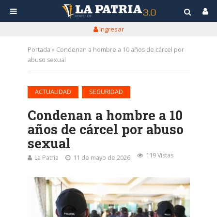
Ingresar
Portada
»
Condenan a hombre a 10 años de cárcel por
abuso sexual
•
ACTUALIDAD
SEGURIDAD
Condenan a hombre a 10
años de cárcel por abuso
sexual
119 Vistas
La Patria
11 de mayo de 2026