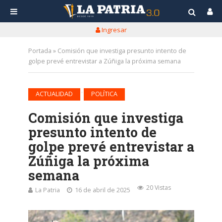
Ingresar
Portada
»
Comisión que investiga presunto intento de
golpe prevé entrevistar a Zúñiga la próxima semana
•
ACTUALIDAD
POLÍTICA
Comisión que investiga
presunto intento de
golpe prevé entrevistar a
Zúñiga la próxima
semana
20 Vistas
La Patria
16 de abril de 2025