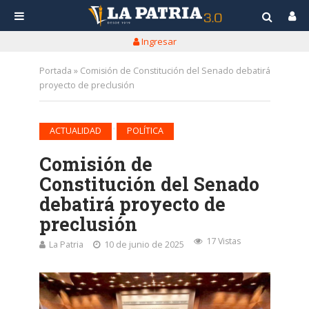
Ingresar
Portada
»
Comisión de Constitución del Senado debatirá
proyecto de preclusión
•
ACTUALIDAD
POLÍTICA
Comisión de
Constitución del Senado
debatirá proyecto de
preclusión
17 Vistas
La Patria
10 de junio de 2025