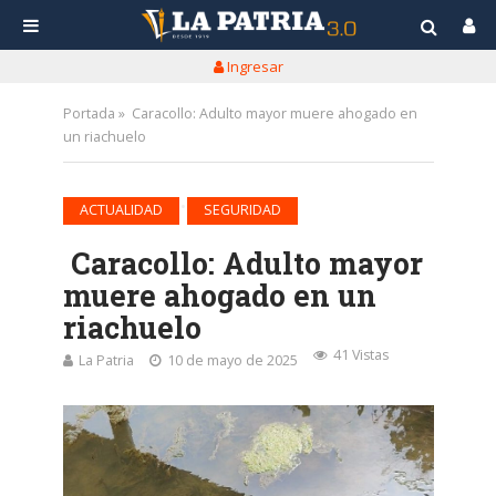
Ingresar
Portada
»
Caracollo: Adulto mayor muere ahogado en
un riachuelo
•
ACTUALIDAD
SEGURIDAD
Caracollo: Adulto mayor
muere ahogado en un
riachuelo
41 Vistas
La Patria
10 de mayo de 2025