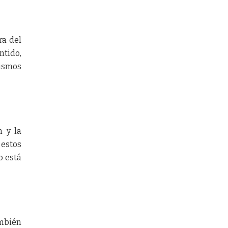
ra del
ntido,
nismos
n y la
 estos
o está
ambién