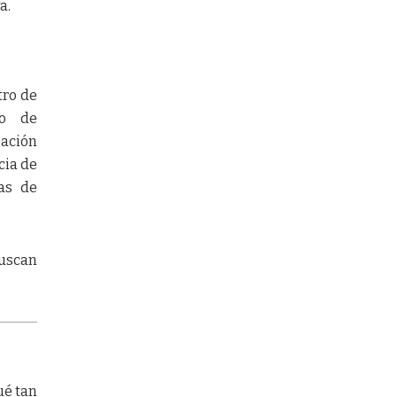
a.
tro de
ro de
gación
cia de
as de
buscan
ué tan