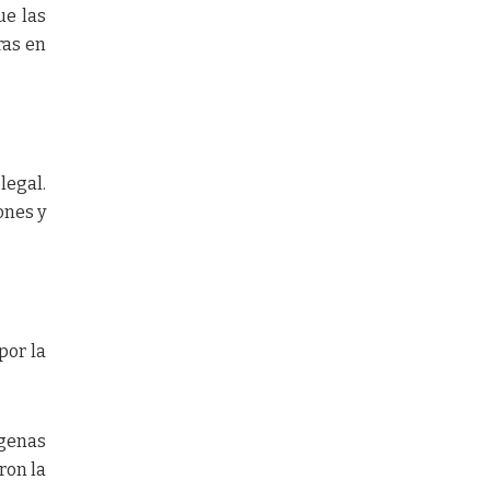
ue las
ras en
legal.
ones y
por la
genas
ron la