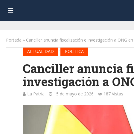
Portada
»
Canciller anuncia fiscalización e investigación a ONG en 
•
ACTUALIDAD
POLÍTICA
Canciller anuncia f
investigación a ONG
La Patria
15 de mayo de 2026
187 Vistas