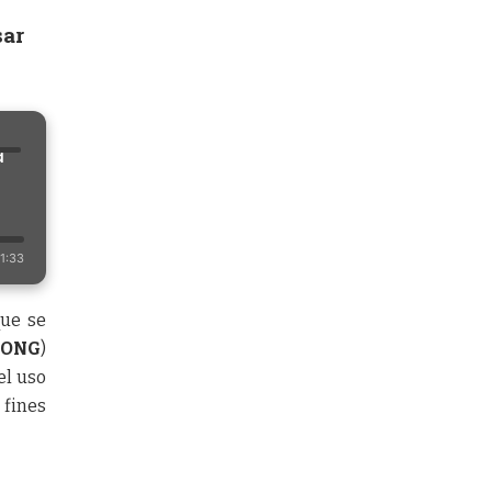
sar
a
1:33
que se
(
ONG
)
el uso
fines