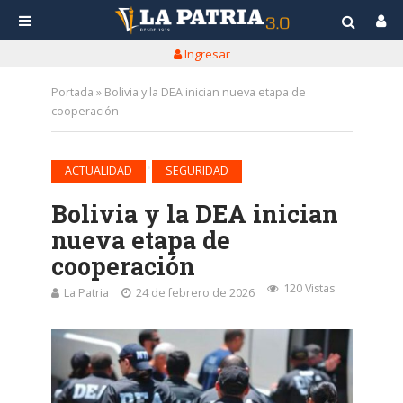
Ingresar
Portada
»
Bolivia y la DEA inician nueva etapa de
cooperación
•
ACTUALIDAD
SEGURIDAD
Bolivia y la DEA inician
nueva etapa de
cooperación
120 Vistas
La Patria
24 de febrero de 2026