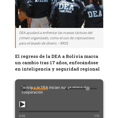
DEA ayudará a enfrentar las nuevas tácticas del
crimen organizado, como el uso de criptoactivos
para el lavado de dinero. • RRSS
El regreso de la DEA a Bolivia marca
un cambio tras 17 años, enfocándose
en inteligencia y seguridad regional
Bolivia y la DEA inician nueva etapa de
🔈
cooperación
0:00
1:10