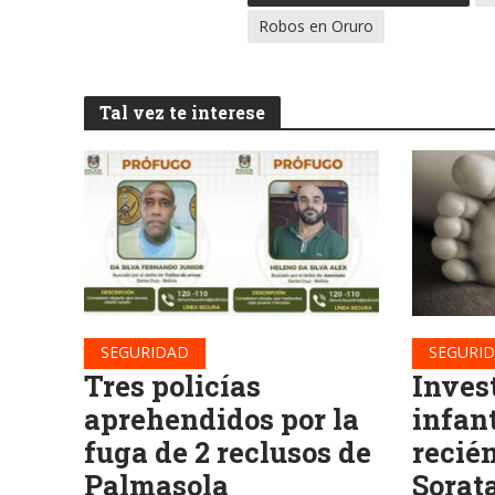
Robos en Oruro
Tal vez te interese
SEGURIDAD
SEGURI
Tres policías
Inves
aprehendidos por la
infan
fuga de 2 reclusos de
recié
Palmasola
Sorat