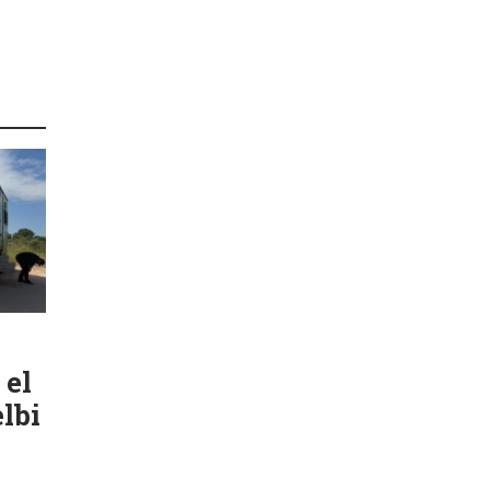
 el
lbi