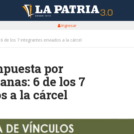
Ingresar
6 de los 7 integrantes enviados a la cárcel
mpuesta por
anas: 6 de los 7
s a la cárcel