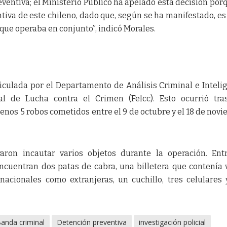
eventiva; el Ministerio Público ha apelado esta decisión por
ntiva de este chileno, dado que, según se ha manifestado, es
que operaba en conjunto”, indicó Morales.
iculada por el Departamento de Análisis Criminal e Inteli
al de Lucha contra el Crimen (Felcc). Esto ocurrió tr
enos 5 robos cometidos entre el 9 de octubre y el 18 de nov
graron incautar varios objetos durante la operación. Ent
cuentran dos patas de cabra, una billetera que contenía 
nacionales como extranjeras, un cuchillo, tres celulares 
anda criminal
Detención preventiva
investigación policial