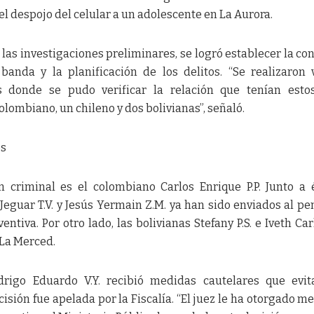
el despojo del celular a un adolescente en La Aurora.
 las investigaciones preliminares, se logró establecer la co
banda y la planificación de los delitos. “Se realizaron 
s donde se pudo verificar la relación que tenían esto
lombiano, un chileno y dos bolivianas”, señaló.
os
n criminal es el colombiano Carlos Enrique P.P. Junto a é
 Jeguar T.V. y Jesús Yermain Z.M. ya han sido enviados al pe
tiva. Por otro lado, las bolivianas Stefany P.S. e Iveth Carl
 La Merced.
odrigo Eduardo V.Y. recibió medidas cautelares que evi
isión fue apelada por la Fiscalía. “El juez le ha otorgado m