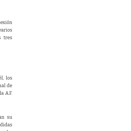
nexión
varios
s tres
l, los
nal de
a A.F.
tan su
edidas