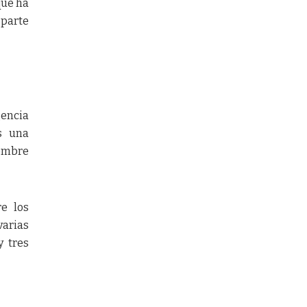
que ha
 parte
gencia
as una
iembre
re los
varias
y tres