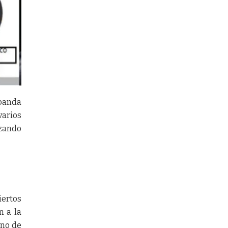
 banda
varios
izando
iertos
n a la
Uno de