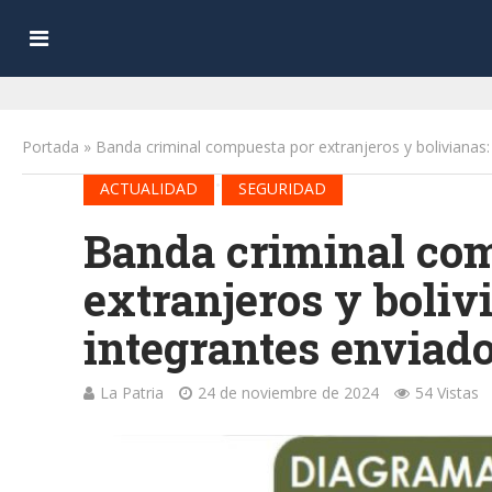
Portada
»
Banda criminal compuesta por extranjeros y bolivianas: 
•
ACTUALIDAD
SEGURIDAD
Banda criminal co
extranjeros y bolivi
integrantes enviado
La Patria
24 de noviembre de 2024
54 Vistas