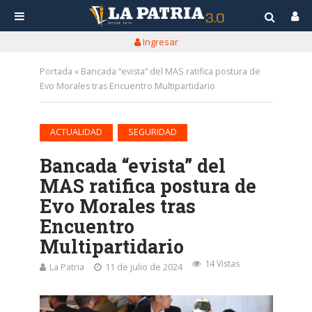
Ingresar
Portada
»
Bancada “evista” del MAS ratifica postura de
Evo Morales tras Encuentro Multipartidario
•
ACTUALIDAD
SEGURIDAD
Bancada “evista” del
MAS ratifica postura de
Evo Morales tras
Encuentro
Multipartidario
14 Vistas
La Patria
11 de julio de 2024