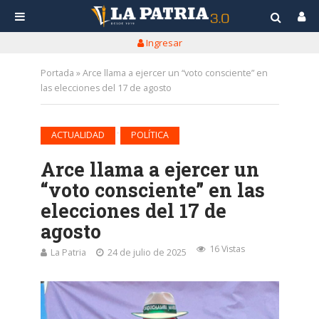
Ingresar
Portada
»
Arce llama a ejercer un “voto consciente” en
las elecciones del 17 de agosto
•
ACTUALIDAD
POLÍTICA
Arce llama a ejercer un
“voto consciente” en las
elecciones del 17 de
agosto
16 Vistas
La Patria
24 de julio de 2025