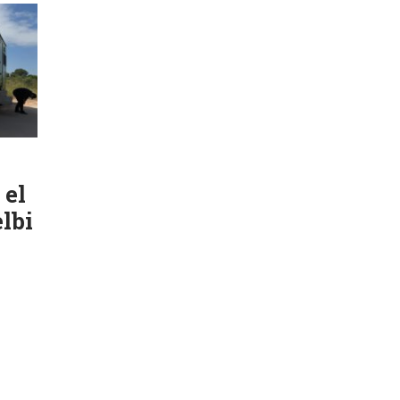
 el
lbi