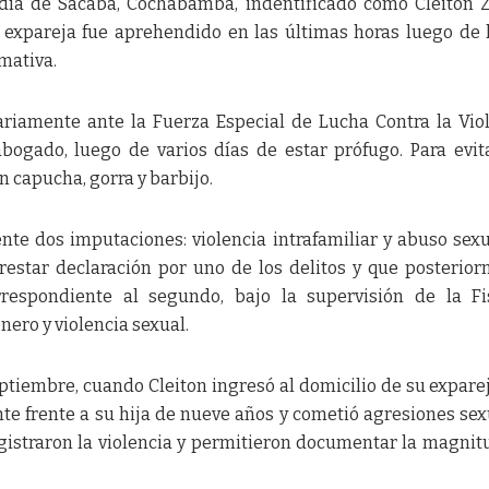
ldía de Sacaba, Cochabamba, indentificado como Cleiton Z
expareja fue aprehendido en las últimas horas luego de
mativa.
ariamente ante la Fuerza Especial de Lucha Contra la Vio
bogado, luego de varios días de estar prófugo. Para evit
on capucha, gorra y barbijo.
te dos imputaciones: violencia intrafamiliar y abuso sexu
estar declaración por uno de los delitos y que posterio
rrespondiente al segundo, bajo la supervisión de la Fi
nero y violencia sexual.
eptiembre, cuando Cleiton ingresó al domicilio de su expare
te frente a su hija de nueve años y cometió agresiones sex
istraron la violencia y permitieron documentar la magnit