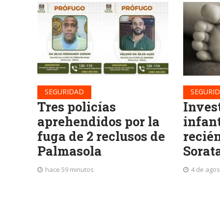
SEGURIDAD
SEGURI
Tres policías
Inves
aprehendidos por la
infan
fuga de 2 reclusos de
recié
Palmasola
Sorat
hace 59 minutos
4 de agos