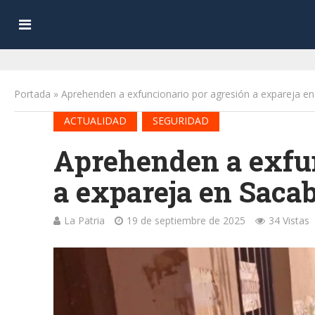
Portada
»
Aprehenden a exfuncionario por agresión a expareja e
•
ACTUALIDAD
SEGURIDAD
Aprehenden a exfun
a expareja en Saca
La Patria
19 de septiembre de 2025
34 Vistas