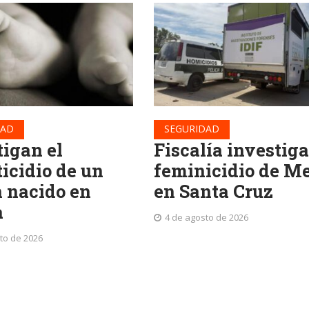
DAD
SEGURIDAD
tigan el
Fiscalía investiga
ticidio de un
feminicidio de Me
n nacido en
en Santa Cruz
a
4 de agosto de 2026
to de 2026