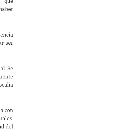
., que
 haber
lencia
ar ser
al. Se
rmente
scalía
ja con
uales.
ud del