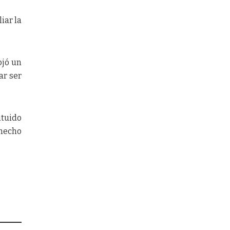
iar la
ojó un
ar ser
ituido
 hecho