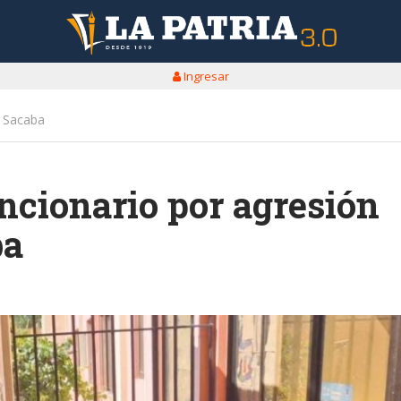
Ingresar
n Sacaba
cionario por agresión
ba