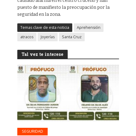
causado alarma en el centro cruceño y han
puesto de manifiesto la preocupación por la
seguridad en la zona.
Temas clave de esta noticia
Aprehensión
atracos
Joyerías
Santa Cruz
Tal vez te interese
SEGURIDAD