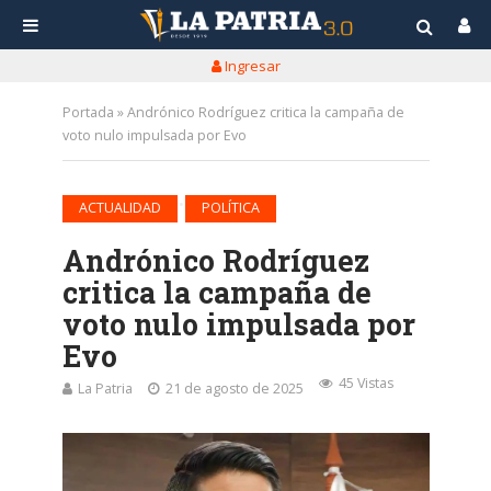
Ingresar
Portada
»
Andrónico Rodríguez critica la campaña de
voto nulo impulsada por Evo
•
ACTUALIDAD
POLÍTICA
Andrónico Rodríguez
critica la campaña de
voto nulo impulsada por
Evo
45 Vistas
La Patria
21 de agosto de 2025