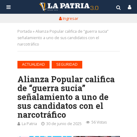
Ingresar
Portada
»
Alianza Popular califica de “guerra sucia”
señalamiento a uno de sus candidatos con el
narcotráfico
•
ACTUALIDAD
SEGURIDAD
Alianza Popular califica
de “guerra sucia”
señalamiento a uno de
sus candidatos con el
narcotráfico
56 Vistas
La Patria
30 de junio de 2025