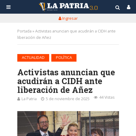
Ingresar
Portada
»
Activistas anuncian que acudirán a CIDH ante
liberación de Añez
•
ACTUALIDAD
POLÍTICA
Activistas anuncian que
acudirán a CIDH ante
liberación de Añez
44 Vistas
La Patria
5 de noviembre de 2025