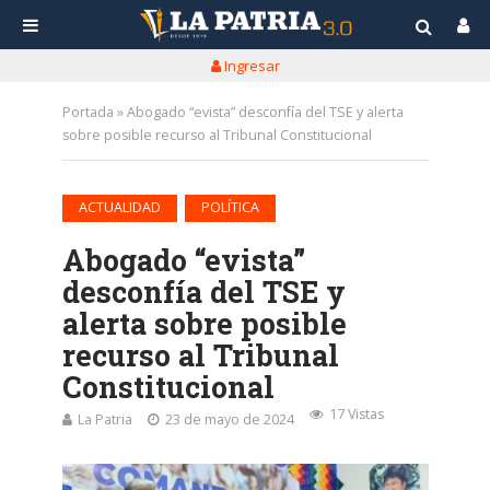
Ingresar
Portada
»
Abogado “evista” desconfía del TSE y alerta
sobre posible recurso al Tribunal Constitucional
•
ACTUALIDAD
POLÍTICA
Abogado “evista”
desconfía del TSE y
alerta sobre posible
recurso al Tribunal
Constitucional
17 Vistas
La Patria
23 de mayo de 2024