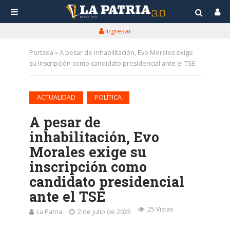
Ingresar
Portada
»
A pesar de inhabilitación, Evo Morales exige
su inscripción como candidato presidencial ante el TSE
•
ACTUALIDAD
POLÍTICA
A pesar de
inhabilitación, Evo
Morales exige su
inscripción como
candidato presidencial
ante el TSE
25 Vistas
La Patria
2 de julio de 2025