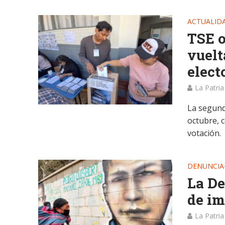
ACTUALID
TSE o
vuelt
elect
La Patria
La segunda
octubre, 
votación.
DENUNCIA
La De
de im
La Patria