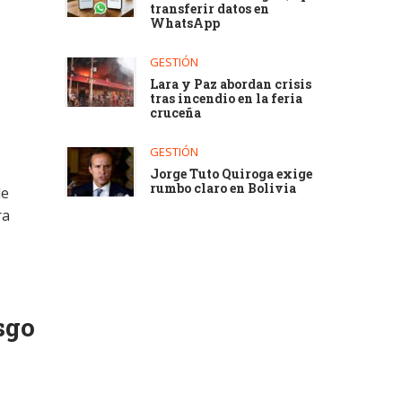
transferir datos en
WhatsApp
GESTIÓN
Lara y Paz abordan crisis
tras incendio en la feria
cruceña
GESTIÓN
Jorge Tuto Quiroga exige
rumbo claro en Bolivia
de
ra
sgo