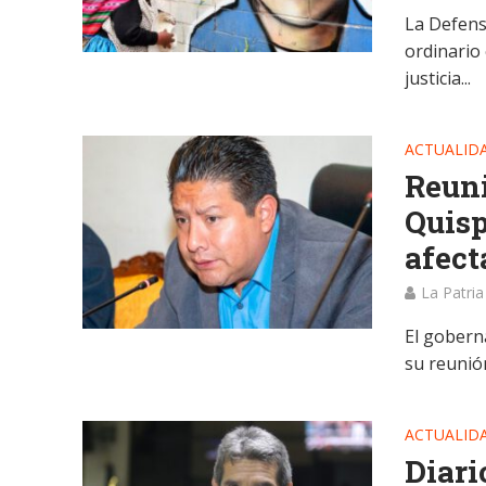
La Defenso
ordinario
justicia...
ACTUALID
Reuni
Quisp
afect
La Patria
El gobern
su reunión
ACTUALID
Diari