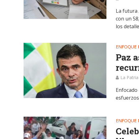
La futura 
con un 58
los detalles
ENFOQUE 
Paz a
recur
La Patria
Enfocado 
esfuerzos 
ENFOQUE 
Celeb