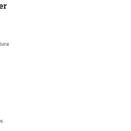
er
tura
as