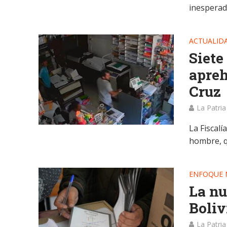
inesperad
ACTUALID
Siete
apreh
Cruz
La Patria
La Fiscalí
hombre, q
ENFOQUE 
La nu
Boliv
La Patria