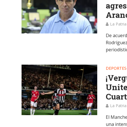
agres
Aran
La Patria
De acuerdo
Rodríguez
periodístic
DEPORTES
¡Verg
Unite
Cuart
La Patria
El Manche
una inten